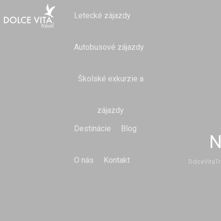
Letecké zájazdy
Autobusové zájazdy
Školské exkurzie a
zájazdy
Destinácie
Blog
N
O nás
Kontakt
DolceVitaTr