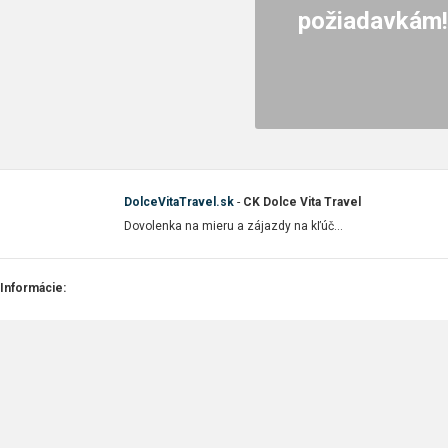
požiadavkám!
DolceVitaTravel.sk
-
CK Dolce Vita Travel
Dovolenka na mieru a zájazdy na kľúč...
Informácie:
Komplexné cestovné poistenie
Ochrana súkromia
Všeobecné obchodné pod
Kontakt
Blog
FAQ