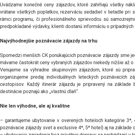
Uvádzame konečné ceny zájazdov, ktoré zahŕňajú všetky náklad
vrátane všetkých poplatkov, rezerváciu sedadiel v lietadle pri s
rámci programu, či profesionálneho sprievodcu sú samozrejmos
predpokladané výdavky, klienti dostanú informáciu o prípadných
Najvýhodnejšie poznávacie zájazdy na trhu
Spomedzi menších CK ponúkajúcich poznávacie zájazdy sme jedn
mávame častokrát ceny vybraných zájazdov niekedy nižšie až o 3
Venujeme sa výhradne skupinovým zájazdom, ktoré sú priprav
organizujeme predaj individuálnych leteckých poznávacích z
cestopisov. Každý itinerár zájazdu je pripravený na základe
destinácie poznajú ako „vlastnú dlaň“.
Nie len výhodne, ale aj kvalitne
– garantujeme ubytovanie v overených hoteloch kategórie 3*, 
poznávacie zájazdy svet a exclusive 4*, 5* hotel) aj na základe
– ubytovacie zariadenia bez privátnej dopravy sa nachádzajú v t