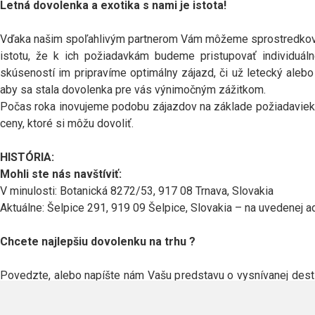
Letná dovolenka a exotika s nami je istota!
Vďaka našim spoľahlivým partnerom Vám môžeme sprostredkovať 
istotu, že k ich požiadavkám budeme pristupovať individuál
skúseností im pripravíme optimálny zájazd, či už letecký ale
aby sa stala dovolenka pre vás výnimočným zážitkom.
Počas roka inovujeme podobu zájazdov na základe požiadaviek, 
ceny, ktoré si môžu dovoliť.
HISTÓRIA:
Mohli ste nás navštíviť:
V minulosti: Botanická 8272/53, 917 08 Trnava, Slovakia
Aktuálne: Šelpice 291, 919 09 Šelpice, Slovakia – na uvedenej
Chcete najlepšiu dovolenku na trhu ?
Povedzte, alebo napíšte nám Vašu predstavu o vysnívanej desti
síce malá cestovná kancelária, ale sme tím, ktorý svoju prácu 
správnu cestovnú kanceláriu či cestovnú agentúru, ktorá Vám 