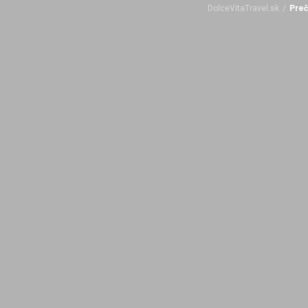
DolceVitaTravel.sk
/
Preč