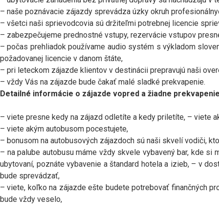
– naše poznávacie zájazdy sprevádza úzky okruh profesionálnych
– všetci naši sprievodcovia sú držiteľmi potrebnej licencie spri
– zabezpečujeme prednostné vstupy, rezervácie vstupov presn
– počas prehliadok používame audio systém s výkladom sloven
požadovanej licencie v danom štáte,
– pri leteckom zájazde klientov v destinácii prepravujú naši ove
– vždy Vás na zájazde bude čakať malé sladké prekvapenie.
Detailné informácie o zájazde vopred a žiadne prekvapeni
– viete presne kedy na zájazd odletíte a kedy priletíte, – viete 
– viete akým autobusom pocestujete,
– bonusom na autobusových zájazdoch sú naši skvelí vodiči, kt
– na palube autobusu máme vždy skvele vybavený bar, kde si mô
ubytovaní, poznáte vybavenie a štandard hotela a izieb, – v d
bude sprevádzať,
– viete, koľko na zájazde ešte budete potrebovať finančných pr
bude vždy veselo,