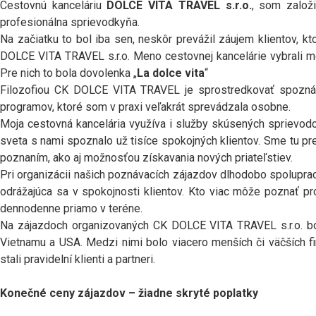
Cestovnú kanceláriu
DOLCE VITA TRAVEL s.r.o.
, som založ
profesionálna sprievodkyňa.
Na začiatku to bol iba sen, neskôr prevážil záujem klientov, k
DOLCE VITA TRAVEL s.r.o. Meno cestovnej kancelárie vybrali mo
Pre nich to bola dovolenka „
La dolce vita
“
Filozofiou CK DOLCE VITA TRAVEL je sprostredkovať spoznáv
programov, ktoré som v praxi veľakrát sprevádzala osobne.
Moja cestovná kancelária využíva i služby skúsených sprievodco
sveta s nami spoznalo už tisíce spokojných klientov. Sme tu pr
poznaním, ako aj možnosťou získavania nových priateľstiev.
Pri organizácii našich poznávacích zájazdov dlhodobo spolupracu
odrážajúca sa v spokojnosti klientov. Kto viac môže poznať pr
dennodenne priamo v teréne.
Na zájazdoch organizovaných CK DOLCE VITA TRAVEL s.r.o. boli
Vietnamu a USA. Medzi nimi bolo viacero menších či väčších f
stali pravidelní klienti a partneri.
Konečné ceny zájazdov – žiadne skryté poplatky