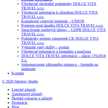
Všeobecné obchodné podmienky DOLCE VITA
TRAVEL s.r.o.
Všeobecné informácie k zájazdom DOLCE VITA
TRAVEL s.r.o.
Komplexné cestovné poistenie – UNION
Poistenie proti úpadku DOLCE VITA TRAVEL s.r.o.
Spracúvanie osobných údajov – GDPR DOLCE VITA
TRAVEL s.r.o.
Podmienky predaja vstupeniek CK DOLCE VITA
TRAVEL s.r.o.
Vytknutie vady služby – postup
Všeobecné informácie a formuláre a poučenia
DOLCE VITA TRAVEL informácie – zákon 170/2018
Z.z.
Splnomocnenie zákonného zástupcu – formulár na
stiahnutie
Kontakt
© 2026 Stingray Studio
Letecké zájazdy
Autobusové zájazdy
Školské exkurzie a zájazdy
Destinácie
Blog