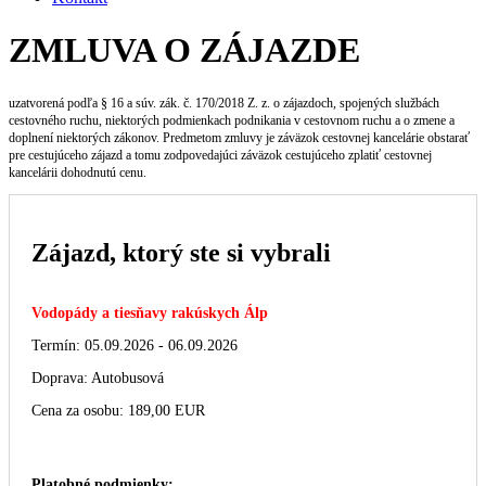
ZMLUVA O ZÁJAZDE
uzatvorená podľa § 16 a súv. zák. č. 170/2018 Z. z. o zájazdoch, spojených službách
cestovného ruchu, niektorých podmienkach podnikania v cestovnom ruchu a o zmene a
doplnení niektorých zákonov. Predmetom zmluvy je záväzok cestovnej kancelárie obstarať
pre cestujúceho zájazd a tomu zodpovedajúci záväzok cestujúceho zplatiť cestovnej
kancelárii dohodnutú cenu.
Zájazd, ktorý ste si vybrali
Vodopády a tiesňavy rakúskych Álp
Termín: 05.09.2026 - 06.09.2026
Doprava: Autobusová
Cena za osobu: 189,00 EUR
Platobné podmienky: