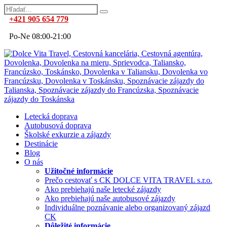
+421 905 654 779
Po-Ne 08:00-21:00
Letecká doprava
Autobusová doprava
Školské exkurzie a zájazdy
Destinácie
Blog
O nás
Užitočné informácie
Prečo cestovať s CK DOLCE VITA TRAVEL s.r.o.
Ako prebiehajú naše letecké zájazdy
Ako prebiehajú naše autobusové zájazdy
Individuálne poznávanie alebo organizovaný zájazd
CK
Dôležité informácie