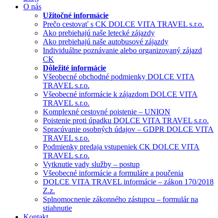
O nás
Užitočné informácie
Prečo cestovať s CK DOLCE VITA TRAVEL s.r.o.
Ako prebiehajú naše letecké zájazdy
Ako prebiehajú naše autobusové zájazdy
Individuálne poznávanie alebo organizovaný zájazd
CK
Dôležité informácie
Všeobecné obchodné podmienky DOLCE VITA
TRAVEL s.r.o.
Všeobecné informácie k zájazdom DOLCE VITA
TRAVEL s.r.o.
Komplexné cestovné poistenie – UNION
Poistenie proti úpadku DOLCE VITA TRAVEL s.r.o.
Spracúvanie osobných údajov – GDPR DOLCE VITA
TRAVEL s.r.o.
Podmienky predaja vstupeniek CK DOLCE VITA
TRAVEL s.r.o.
Vytknutie vady služby – postup
Všeobecné informácie a formuláre a poučenia
DOLCE VITA TRAVEL informácie – zákon 170/2018
Z.z.
Splnomocnenie zákonného zástupcu – formulár na
stiahnutie
Kontakt