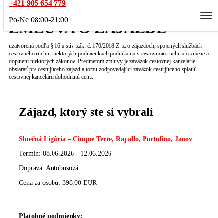
+421 905 654 779
Po-Ne 08:00-21:00
ZMLUVA O ZÁJAZDE
uzatvorená podľa § 16 a súv. zák. č. 170/2018 Z. z. o zájazdoch, spojených službách
cestovného ruchu, niektorých podmienkach podnikania v cestovnom ruchu a o zmene a
doplnení niektorých zákonov. Predmetom zmluvy je záväzok cestovnej kancelárie
obstarať pre cestujúceho zájazd a tomu zodpovedajúci záväzok cestujúceho zplatiť
cestovnej kancelárii dohodnutú cenu.
Zájazd, ktorý ste si vybrali
Slnečná Ligúria – Cinque Terre, Rapallo, Portofino, Janov
Termín: 08.06.2026 - 12.06.2026
Doprava: Autobusová
Cena za osobu: 398,00 EUR
Platobné podmienky: