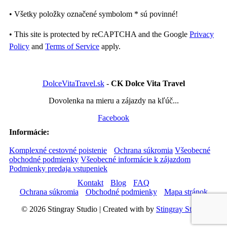
• Všetky položky označené symbolom
*
sú povinné!
• This site is protected by reCAPTCHA and the Google
Privacy
Policy
and
Terms of Service
apply.
DolceVitaTravel.sk
-
CK Dolce Vita Travel
Dovolenka na mieru a zájazdy na kľúč...
Facebook
Informácie:
Komplexné cestovné poistenie
Ochrana súkromia
Všeobecné
obchodné podmienky
Všeobecné informácie k zájazdom
Podmienky predaja vstupeniek
Kontakt
Blog
FAQ
Ochrana súkromia
Obchodné podmienky
Mapa stránok
© 2026 Stingray Studio | Created with
by
Stingray Studio