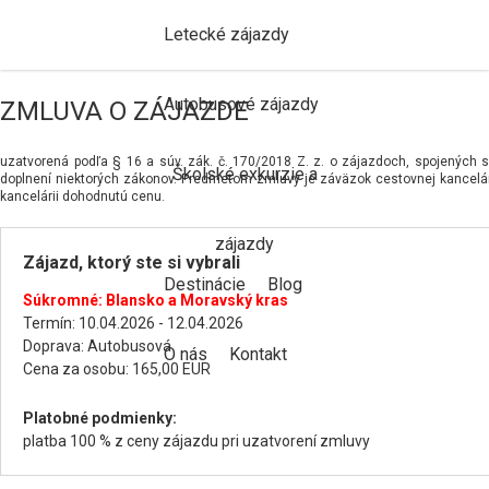
Letecké zájazdy
Autobusové zájazdy
ZMLUVA O ZÁJAZDE
uzatvorená podľa § 16 a súv. zák. č. 170/2018 Z. z. o zájazdoch, spojenýc
Školské exkurzie a
doplnení niektorých zákonov. Predmetom zmluvy je záväzok cestovnej kancelár
kancelárii dohodnutú cenu.
zájazdy
Zájazd, ktorý ste si vybrali
Destinácie
Blog
Súkromné: Blansko a Moravský kras
Termín: 10.04.2026 - 12.04.2026
Doprava: Autobusová
O nás
Kontakt
Cena za osobu: 165,00 EUR
Platobné podmienky:
platba 100 % z ceny zájazdu pri uzatvorení zmluvy