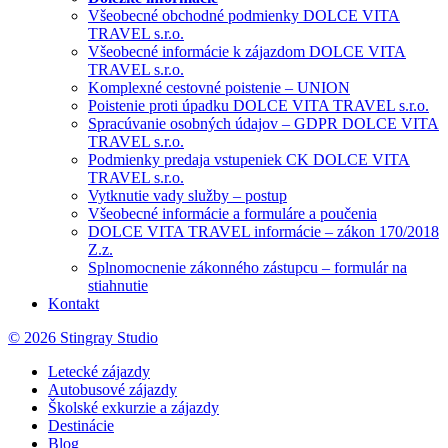
Všeobecné obchodné podmienky DOLCE VITA
TRAVEL s.r.o.
Všeobecné informácie k zájazdom DOLCE VITA
TRAVEL s.r.o.
Komplexné cestovné poistenie – UNION
Poistenie proti úpadku DOLCE VITA TRAVEL s.r.o.
Spracúvanie osobných údajov – GDPR DOLCE VITA
TRAVEL s.r.o.
Podmienky predaja vstupeniek CK DOLCE VITA
TRAVEL s.r.o.
Vytknutie vady služby – postup
Všeobecné informácie a formuláre a poučenia
DOLCE VITA TRAVEL informácie – zákon 170/2018
Z.z.
Splnomocnenie zákonného zástupcu – formulár na
stiahnutie
Kontakt
© 2026 Stingray Studio
Letecké zájazdy
Autobusové zájazdy
Školské exkurzie a zájazdy
Destinácie
Blog