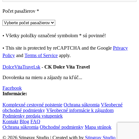
Počet pasažierov *
• Všetky položky označené symbolom
*
sú povinné!
• This site is protected by reCAPTCHA and the Google
Privacy
Policy
and
Terms of Service
apply.
DolceVitaTravel.sk
-
CK Dolce Vita Travel
Dovolenka na mieru a zájazdy na kľúč...
Facebook
Informácie:
Komplexné cestovné poistenie
Ochrana súkromia
Všeobecné
obchodné podmienky
Všeobecné informácie k zájazdom
Podmienky predaja vstupeniek
Kontakt
Blog
FAQ
Ochrana súkromia
Obchodné podmienky
Mapa stránok
© 2026 Stingray Studio | Created with
by
Stingray Studio