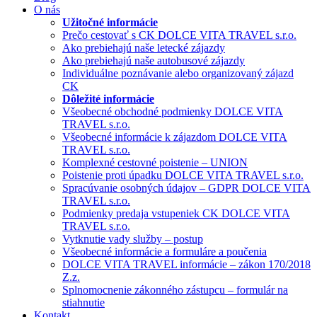
O nás
Užitočné informácie
Prečo cestovať s CK DOLCE VITA TRAVEL s.r.o.
Ako prebiehajú naše letecké zájazdy
Ako prebiehajú naše autobusové zájazdy
Individuálne poznávanie alebo organizovaný zájazd
CK
Dôležité informácie
Všeobecné obchodné podmienky DOLCE VITA
TRAVEL s.r.o.
Všeobecné informácie k zájazdom DOLCE VITA
TRAVEL s.r.o.
Komplexné cestovné poistenie – UNION
Poistenie proti úpadku DOLCE VITA TRAVEL s.r.o.
Spracúvanie osobných údajov – GDPR DOLCE VITA
TRAVEL s.r.o.
Podmienky predaja vstupeniek CK DOLCE VITA
TRAVEL s.r.o.
Vytknutie vady služby – postup
Všeobecné informácie a formuláre a poučenia
DOLCE VITA TRAVEL informácie – zákon 170/2018
Z.z.
Splnomocnenie zákonného zástupcu – formulár na
stiahnutie
Kontakt