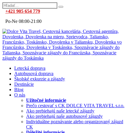
+421 905 654 779
Po-Ne 08:00-21:00
Letecká doprava
Autobusová doprava
Školské exkurzie a zájazdy
Destinácie
Blog
O nás
Užitočné informácie
Prečo cestovať s CK DOLCE VITA TRAVEL s.r.o.
Ako prebiehajú naše letecké zájazdy
Ako prebiehajú naše autobusové zájazdy
Individuálne poznávanie alebo organizovaný zájazd
CK
Dôležité informácie