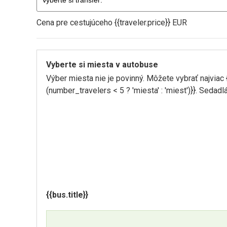
Cena pre cestujúceho {{traveler.price}} EUR
Vyberte si miesta v autobuse
Výber miesta nie je povinný. Môžete vybrať najviac 
(number_travelers < 5 ? 'miesta' : 'miest')}}. Sedadl
{{bus.title}}