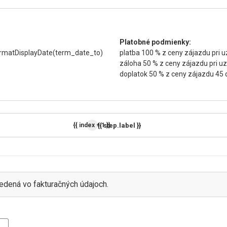
Platobné podmienky:
formatDisplayDate(term_date_to)
platba 100 % z ceny zájazdu pri 
záloha 50 % z ceny zájazdu pri u
doplatok 50 % z ceny zájazdu 45 
{{ step.label }}
{{ index + 1 }}
edená vo fakturačných údajoch.