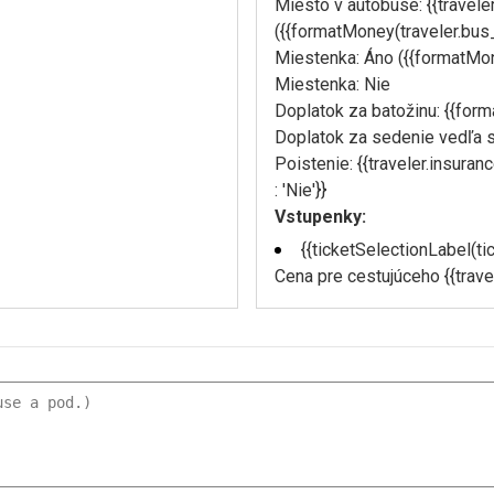
Miesto v autobuse: {{travele
({{formatMoney(traveler.bus
Miestenka: Áno ({{formatMo
Miestenka: Nie
Doplatok za batožinu: {{fo
Doplatok za sedenie vedľa 
Poistenie: {{traveler.insuran
: 'Nie'}}
Vstupenky:
{{ticketSelectionLabel(ti
Cena pre cestujúceho {{trave