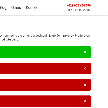
+421 905 654 779
Blog
O nás
Kontakt
Po-Ne 08:00-21:00
stovnom ruchu a o zmene a doplnení niektorých zákonov. Predmetom
ohodnutú cenu.