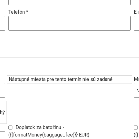
Telefón *
E-
Mi
Nástupné miesta pre tento termín nie sú zadané.
uhý
Doplatok za batožinu -
({{formatMoney(baggage_fee)}} EUR)
({