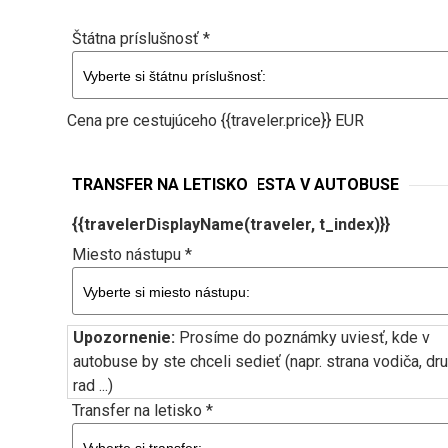
Štátna príslušnosť *
Cena pre cestujúceho {{traveler.price}} EUR
NÁSTUPNÉ MIESTA A MIESTA V AUTOBUSE
TRANSFER NA LETISKO
{{travelerDisplayName(traveler, t_index)}}
Miesto nástupu *
Upozornenie:
Prosíme do poznámky uviesť, kde v
autobuse by ste chceli sedieť (napr. strana vodiča, dr
rad ...)
Transfer na letisko *