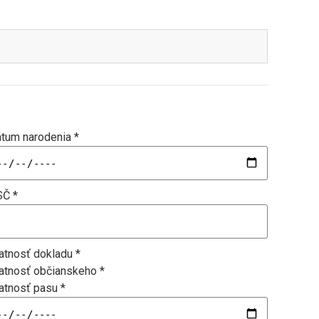
tum narodenia *
Č *
atnosť dokladu *
atnosť občianskeho *
atnosť pasu *