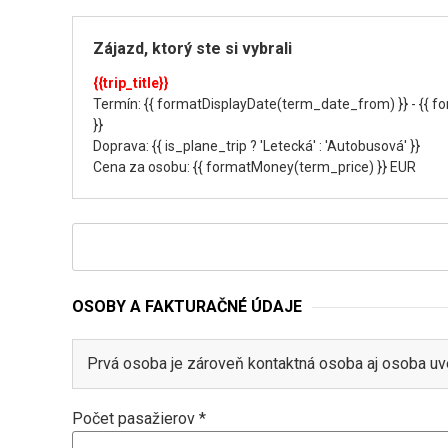
Zájazd, ktorý ste si vybrali
{{trip_title}}
Termín: {{ formatDisplayDate(term_date_from) }} - {{ 
}}
Doprava: {{ is_plane_trip ? 'Letecká' : 'Autobusová' }}
Cena za osobu: {{ formatMoney(term_price) }} EUR
OSOBY A FAKTURAČNÉ ÚDAJE
Prvá osoba je zároveň kontaktná osoba aj osoba uv
Počet pasažierov *