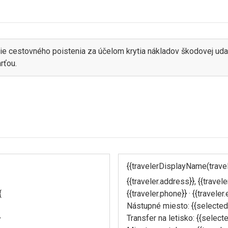
ie cestovného poistenia za účelom krytia nákladov škodovej uda
rťou.
{{travelerDisplayName(travele
{{traveler.address}}, {{traveler
{
{{traveler.phone}} · {{traveler.
Nástupné miesto: {{selectedP
}
Transfer na letisko: {{select