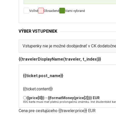
Voľné
Obsadené
Vami vybrané
VÝBER VSTUPENIEK
Vstupenky nie je možné doobjednať v CK dodatočne
{{travelerDisplayName(traveler, t_index)}}
{{ticket.post_name}}
{{ticket.content}}
{{price[0]}} - {{formatMoney(price[2])}} EUR
ISIC karta musí mať platnú prolongačnú známku. Iné študentské kar
Cena pre cestujúceho {{traveler.price}} EUR