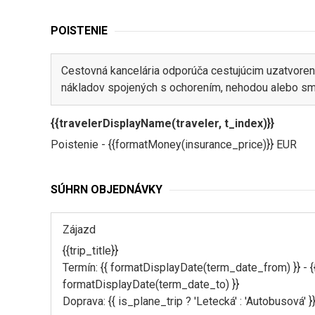
POISTENIE
Cestovná kancelária odporúča cestujúcim uzatvoren
nákladov spojených s ochorením, nehodou alebo sm
{{travelerDisplayName(traveler, t_index)}}
Poistenie - {{formatMoney(insurance_price)}} EUR
SÚHRN OBJEDNÁVKY
Zájazd
{{trip_title}}
Termín: {{ formatDisplayDate(term_date_from) }} - {
formatDisplayDate(term_date_to) }}
Doprava: {{ is_plane_trip ? 'Letecká' : 'Autobusová' }