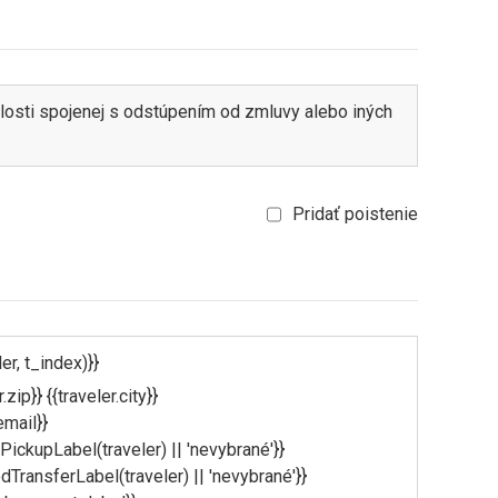
losti spojenej s odstúpením od zmluvy alebo iných
Pridať poistenie
r, t_index)}}
.zip}} {{traveler.city}}
email}}
ickupLabel(traveler) || 'nevybrané'}}
edTransferLabel(traveler) || 'nevybrané'}}