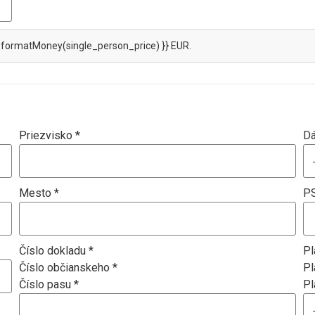
{{ formatMoney(single_person_price) }} EUR.
Priezvisko *
Dá
Mesto *
PS
Číslo dokladu *
Pl
Číslo občianskeho *
Pl
Číslo pasu *
Pl