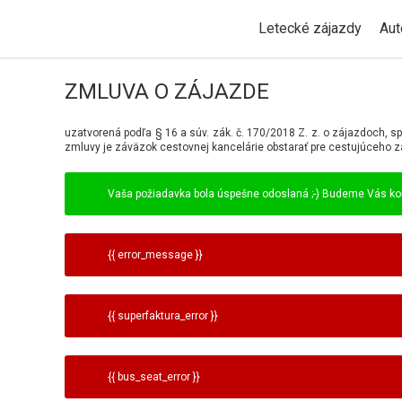
Letecké zájazdy
Aut
ZMLUVA O ZÁJAZDE
uzatvorená podľa § 16 a súv. zák. č. 170/2018 Z. z. o zájazdoch
zmluvy je záväzok cestovnej kancelárie obstarať pre cestujúceho 
Vaša požiadavka bola úspešne odoslaná ;-) Budeme Vás kon
{{ error_message }}
{{ superfaktura_error }}
{{ bus_seat_error }}