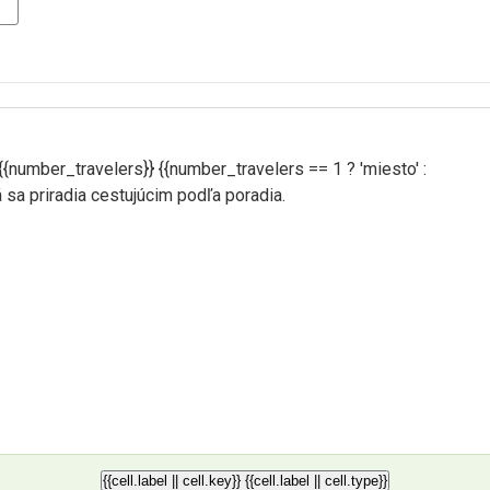
{{number_travelers}} {{number_travelers == 1 ? 'miesto' :
á sa priradia cestujúcim podľa poradia.
{{cell.label || cell.key}}
{{cell.label || cell.type}}