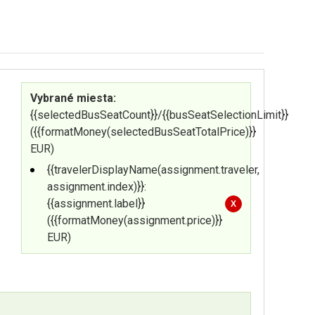
Vybrané miesta:
{{selectedBusSeatCount}}/{{busSeatSelectionLimit}}
({{formatMoney(selectedBusSeatTotalPrice)}}
EUR)
{{travelerDisplayName(assignment.traveler,
assignment.index)}}:
{{assignment.label}}
X
({{formatMoney(assignment.price)}}
EUR)