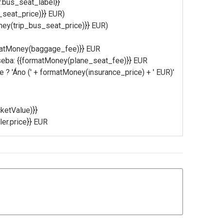
r.bus_seat_label}}
_seat_price)}} EUR)
ney(trip_bus_seat_price)}} EUR)
rmatMoney(baggage_fee)}} EUR
seba: {{formatMoney(plane_seat_fee)}} EUR
ce ? 'Áno (' + formatMoney(insurance_price) + ' EUR)'
cketValue)}}
ler.price}} EUR