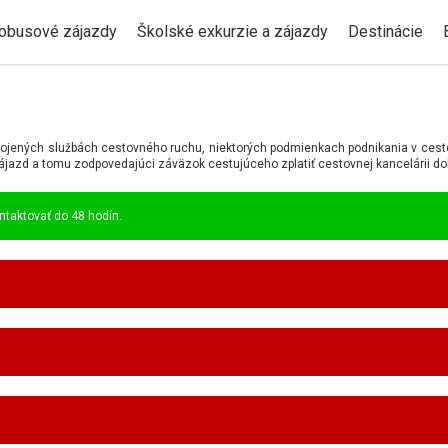
obusové zájazdy
Školské exkurzie a zájazdy
Destinácie
, spojených službách cestovného ruchu, niektorých podmienkach podnikania v ce
zájazd a tomu zodpovedajúci záväzok cestujúceho zplatiť cestovnej kancelárii d
taktovať do 48 hodín.