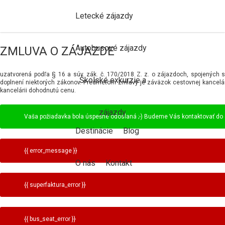
Letecké zájazdy
Autobusové zájazdy
ZMLUVA O ZÁJAZDE
uzatvorená podľa § 16 a súv. zák. č. 170/2018 Z. z. o zájazdoch, spojenýc
Školské exkurzie a
doplnení niektorých zákonov. Predmetom zmluvy je záväzok cestovnej kancelár
kancelárii dohodnutú cenu.
zájazdy
Vaša požiadavka bola úspešne odoslaná ;-) Budeme Vás kontaktovať do 
Destinácie
Blog
{{ error_message }}
O nás
Kontakt
{{ superfaktura_error }}
{{ bus_seat_error }}