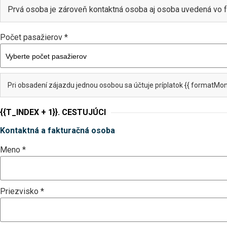
Prvá osoba je zároveň kontaktná osoba aj osoba uvedená vo f
Počet pasažierov *
Pri obsadení zájazdu jednou osobou sa účtuje príplatok {{ formatMon
{{T_INDEX + 1}}. CESTUJÚCI
Kontaktná a fakturačná osoba
Meno *
Priezvisko *