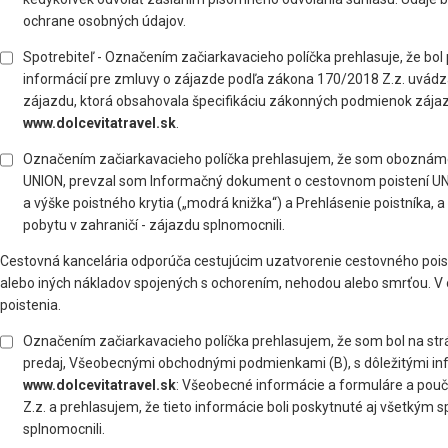
ochrane osobných údajov.
Spotrebiteľ - Označením začiarkavacieho políčka prehlasuje, že 
informácií pre zmluvy o zájazde podľa zákona 170/2018 Z.z. uvád
zájazdu, ktorá obsahovala špecifikáciu zákonných podmienok zájaz
www.dolcevitatravel.sk
.
Označením začiarkavacieho políčka prehlasujem, že som obozná
UNION, prevzal som Informačný dokument o cestovnom poistení UNI
a výške poistného krytia („modrá knižka“) a Prehlásenie poistníka
pobytu v zahraničí - zájazdu splnomocnili.
Cestovná kancelária odporúča cestujúcim uzatvorenie cestovného poist
alebo iných nákladov spojených s ochorením, nehodou alebo smrťou. V 
poistenia.
Označením začiarkavacieho políčka prehlasujem, že som bol na st
predaj, Všeobecnými obchodnými podmienkami (B), s dôležitými inf
www.dolcevitatravel.sk
: Všeobecné informácie a formuláre a poučen
Z.z. a prehlasujem, že tieto informácie boli poskytnuté aj všetkým
splnomocnili.