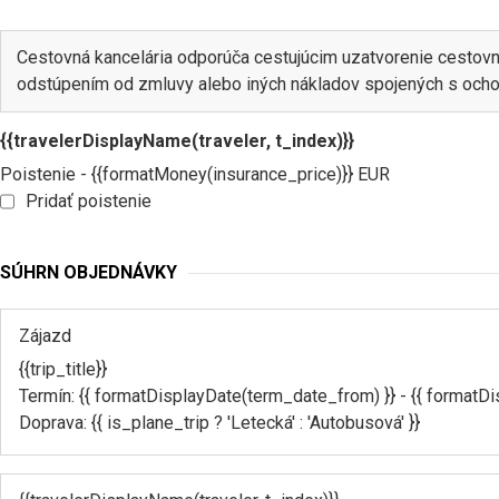
Cestovná kancelária odporúča cestujúcim uzatvorenie cestovné
odstúpením od zmluvy alebo iných nákladov spojených s ocho
{{travelerDisplayName(traveler, t_index)}}
Poistenie - {{formatMoney(insurance_price)}} EUR
Pridať poistenie
SÚHRN OBJEDNÁVKY
Zájazd
{{trip_title}}
Termín: {{ formatDisplayDate(term_date_from) }} - {{ formatD
Doprava: {{ is_plane_trip ? 'Letecká' : 'Autobusová' }}