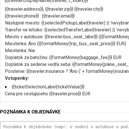
{{travelerDisplayName(traveler, t_index)}}
{{traveler.address}}, {{traveler.zip}} {{traveler.city}}
{{traveler.phone}} · {{traveler.email}}
Nástupné miesto: {{selectedPickupLabel(traveler) || 'nevybran
Transfer na letisko: {{selectedTransferLabel(traveler) || 'nevyb
Miesto v autobuse: {{traveler.bus_seat_label}} ({{formatMone
Miestenka: Áno ({{formatMoney(trip_bus_seat_price)}} EUR)
Miestenka: Nie
Doplatok za batožinu: {{formatMoney(baggage_fee)}} EUR
Doplatok za sedenie vedľa seba: {{formatMoney(plane_seat_
Poistenie: {{traveler.insurance ? 'Áno (' + formatMoney(insurance
Vstupenky:
{{ticketSelectionLabel(ticketValue)}}
Cena pre cestujúceho {{traveler.price}} EUR
POZNÁMKA K OBJEDNÁVKE