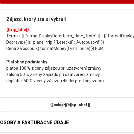
Zájazd, ktorý ste si vybrali
{{trip_title}}
Termín: {{ formatDisplayDate(term_date_from) }} - {{ formatDispla
Doprava: {{ is_plane_trip ? 'Letecká' : 'Autobusová' }}
Cena za osobu: {{ formatMoney(term_price) }} EUR
Platobné podmienky:
platba 100 % z ceny zájazdu pri uzatvorení zmluvy
záloha 50 % z ceny zájazdu pri uzatvorení zmluvy
doplatok 50 % z ceny zájazdu 45 dní pred odjazdom.
{{ step.label }}
{{ index + 1 }}
OSOBY A FAKTURAČNÉ ÚDAJE