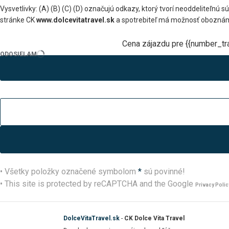
Vysvetlivky: (A) (B) (C) (D) označujú odkazy, ktorý tvorí neoddeliteľn
stránke CK
www.dolcevitatravel.sk
a spotrebiteľ má možnosť oboznám
Cena zájazdu pre {{number_tra
ODOSIELAM
• Všetky položky označené symbolom
*
sú povinné!
• This site is protected by reCAPTCHA and the Google
Privacy Polic
DolceVitaTravel.sk
-
CK Dolce Vita Travel