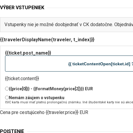
VÝBER VSTUPENIEK
Vstupenky nie je možné doobjednať v CK dodatočne. Objednáv
{{travelerDisplayName(traveler, t_index)}}
{{ticket.post_name}}
{{ ticketContentOpen[ticket.id] ?
{{ticket.content}}
{{price[0]}} - {{formatMoney(price[2])}} EUR
Nemám záujem o vstupenku
ISIC karta musí mať platnú prolongačnú známku. Iné študentské karty nie sú akc
Cena pre cestujúceho {{traveler.price}} EUR
POISTENIE