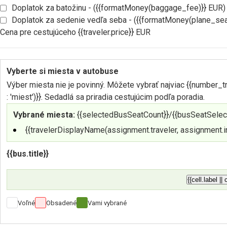
Doplatok za batožinu - ({{formatMoney(baggage_fee)}} EUR)
Doplatok za sedenie vedľa seba - ({{formatMoney(plane_sea
Cena pre cestujúceho {{traveler.price}} EUR
Vyberte si miesta v autobuse
Výber miesta nie je povinný. Môžete vybrať najviac {{number_tr
: 'miest')}}. Sedadlá sa priradia cestujúcim podľa poradia.
Vybrané miesta:
{{selectedBusSeatCount}}/{{busSeatSelect
{{travelerDisplayName(assignment.traveler, assignment.in
{{bus.title}}
{{cell.label || 
Voľné
Obsadené
Vami vybrané