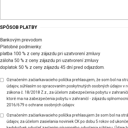
SPÔSOB PLATBY
Bankovým prevodom
Platobné podmienky:
platba 100 % z ceny zájazdu pri uzatvorení zmluvy
záloha 50 % z ceny zájazdu pri uzatvorení zmluvy
doplatok 50 % z ceny zájazdu 45 dní pred odjazdom.
Označením začiarkavacieho políčka prehlasujem, že som bol na st
údajov, súhlasím so spracovaním poskytnutých osobných údajov v ro
zákona č. 18/2018 Z.z., za účelom zabezpečenia pobytu v zahranič
ktoré ma na zabezpečenia pobytu v zahraničí - zájazdu splnomocni
2016/679 o ochrane osobných údajov.
Označením začiarkavacieho políčka prehlasujem že som bol na st
údajov, za účelom zasielania noviniek CK po dobu 5 rokov od ukon
kedykoľvek odvolať zaslaním písomného odvolania súhlasu. Údaje 