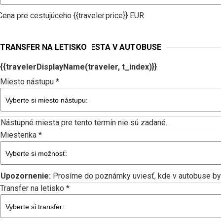
Cena pre cestujúceho {{traveler.price}} EUR
NÁSTUPNÉ MIESTA A MIESTA V AUTOBUSE
TRANSFER NA LETISKO
{{travelerDisplayName(traveler, t_index)}}
Miesto nástupu *
Nástupné miesta pre tento termín nie sú zadané.
Miestenka *
Upozornenie:
Prosíme do poznámky uviesť, kde v autobuse by ste
Transfer na letisko *