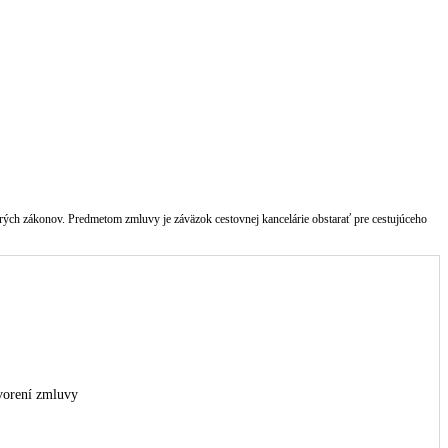
orých zákonov. Predmetom zmluvy je záväzok cestovnej kancelárie obstarať pre cestujúceho
tvorení zmluvy