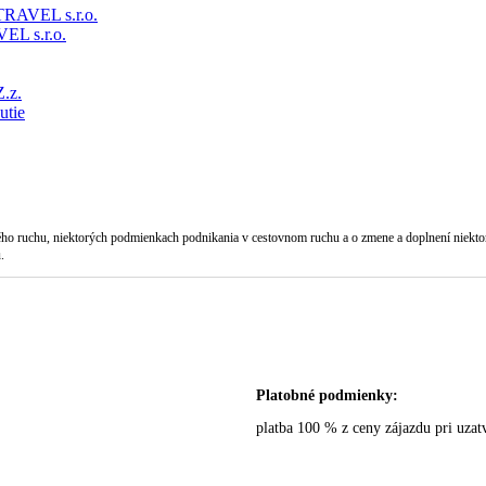
RAVEL s.r.o.
EL s.r.o.
.z.
utie
vného ruchu, niektorých podmienkach podnikania v cestovnom ruchu a o zmene a doplnení niekt
.
Platobné podmienky:
platba 100 % z ceny zájazdu pri uza