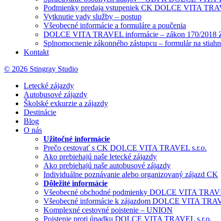
Podmienky predaja vstupeniek CK DOLCE VITA TRAV
Vytknutie vady služby – postup
Všeobecné informácie a formuláre a poučenia
DOLCE VITA TRAVEL informácie – zákon 170/2018 Z
Splnomocnenie zákonného zástupcu – formulár na stiahn
Kontakt
© 2026 Stingray Studio
Letecké zájazdy
Autobusové zájazdy
Školské exkurzie a zájazdy
Destinácie
Blog
O nás
Užitočné informácie
Prečo cestovať s CK DOLCE VITA TRAVEL s.r.o.
Ako prebiehajú naše letecké zájazdy
Ako prebiehajú naše autobusové zájazdy
Individuálne poznávanie alebo organizovaný zájazd CK
Dôležité informácie
Všeobecné obchodné podmienky DOLCE VITA TRAVEL
Všeobecné informácie k zájazdom DOLCE VITA TRAVE
Komplexné cestovné poistenie – UNION
Poistenie proti úpadku DOLCE VITA TRAVEL s.r.o.