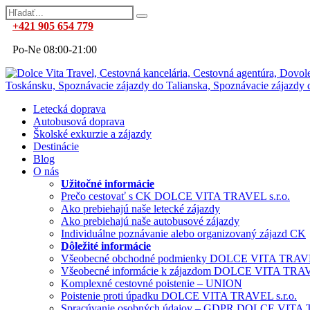
+421 905 654 779
Po-Ne 08:00-21:00
Letecká doprava
Autobusová doprava
Školské exkurzie a zájazdy
Destinácie
Blog
O nás
Užitočné informácie
Prečo cestovať s CK DOLCE VITA TRAVEL s.r.o.
Ako prebiehajú naše letecké zájazdy
Ako prebiehajú naše autobusové zájazdy
Individuálne poznávanie alebo organizovaný zájazd CK
Dôležité informácie
Všeobecné obchodné podmienky DOLCE VITA TRAVEL
Všeobecné informácie k zájazdom DOLCE VITA TRAVE
Komplexné cestovné poistenie – UNION
Poistenie proti úpadku DOLCE VITA TRAVEL s.r.o.
Spracúvanie osobných údajov – GDPR DOLCE VITA T