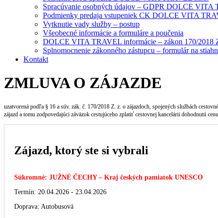
Spracúvanie osobných údajov – GDPR DOLCE VITA T
Podmienky predaja vstupeniek CK DOLCE VITA TRAV
Vytknutie vady služby – postup
Všeobecné informácie a formuláre a poučenia
DOLCE VITA TRAVEL informácie – zákon 170/2018 Z
Splnomocnenie zákonného zástupcu – formulár na stiahn
Kontakt
ZMLUVA O ZÁJAZDE
uzatvorená podľa § 16 a súv. zák. č. 170/2018 Z. z. o zájazdoch, spojených službách cesto
zájazd a tomu zodpovedajúci záväzok cestujúceho zplatiť cestovnej kancelárii dohodnutú cenu
Zájazd, ktorý ste si vybrali
Súkromné: JUŽNÉ ČECHY – Kraj českých pamiatok UNESCO
Termín: 20.04.2026 - 23.04.2026
Doprava: Autobusová