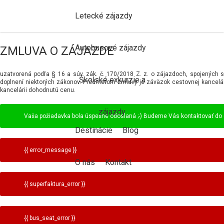
Letecké zájazdy
Autobusové zájazdy
ZMLUVA O ZÁJAZDE
uzatvorená podľa § 16 a súv. zák. č. 170/2018 Z. z. o zájazdoch, spojenýc
Školské exkurzie a
doplnení niektorých zákonov. Predmetom zmluvy je záväzok cestovnej kancelár
kancelárii dohodnutú cenu.
zájazdy
Vaša požiadavka bola úspešne odoslaná ;-) Budeme Vás kontaktovať do 
Destinácie
Blog
{{ error_message }}
O nás
Kontakt
{{ superfaktura_error }}
{{ bus_seat_error }}