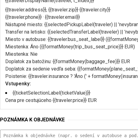
{{travelerDisplayName(traveler, t_index)}}
{{traveler.address}}, {{traveler.zip}} {{traveler.city}}
{{traveler.phone}} · {{traveler.email}}
Nástupné miesto: {{selectedPickupLabel(traveler) || 'nevybran
Transfer na letisko: {{selectedTransferLabel(traveler) || 'nevyb
Miesto v autobuse: {{traveler.bus_seat_label}} ({{formatMone
Miestenka: Áno ({{formatMoney(trip_bus_seat_price)}} EUR)
Miestenka: Nie
Doplatok za batožinu: {{formatMoney(baggage_fee)}} EUR
Doplatok za sedenie vedľa seba: {{formatMoney(plane_seat_
Poistenie: {{traveler.insurance ? 'Áno (' + formatMoney(insurance
Vstupenky:
{{ticketSelectionLabel(ticketValue)}}
Cena pre cestujúceho {{traveler.price}} EUR
POZNÁMKA K OBJEDNÁVKE