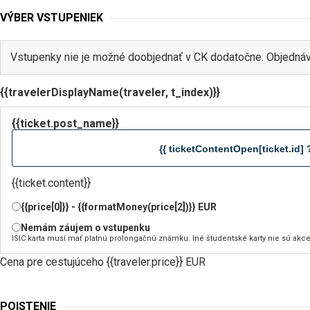
VÝBER VSTUPENIEK
Vstupenky nie je možné doobjednať v CK dodatočne. Objednáv
{{travelerDisplayName(traveler, t_index)}}
{{ticket.post_name}}
{{ ticketContentOpen[ticket.id] ?
{{ticket.content}}
{{price[0]}} - {{formatMoney(price[2])}} EUR
Nemám záujem o vstupenku
ISIC karta musí mať platnú prolongačnú známku. Iné študentské karty nie sú akc
Cena pre cestujúceho {{traveler.price}} EUR
POISTENIE