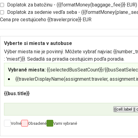
Doplatok za batožinu - ({{formatMoney(baggage_fee)}} EUR)
Doplatok za sedenie vedľa seba - ({{formatMoney(plane_sea
Cena pre cestujúceho {{traveler.price}} EUR
Vyberte si miesta v autobuse
Výber miesta nie je povinný. Môžete vybrať najviac {{number_tr
: 'miest')}}. Sedadlá sa priradia cestujúcim podľa poradia.
Vybrané miesta:
{{selectedBusSeatCount}}/{{busSeatSelect
{{travelerDisplayName(assignment.traveler, assignment.in
{{bus.title}}
{{cell.label || 
Voľné
Obsadené
Vami vybrané