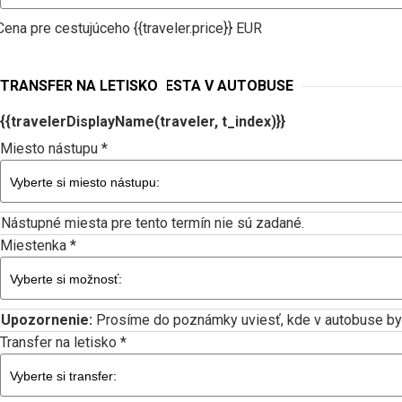
Cena pre cestujúceho {{traveler.price}} EUR
NÁSTUPNÉ MIESTA A MIESTA V AUTOBUSE
TRANSFER NA LETISKO
{{travelerDisplayName(traveler, t_index)}}
Miesto nástupu *
Nástupné miesta pre tento termín nie sú zadané.
Miestenka *
Upozornenie:
Prosíme do poznámky uviesť, kde v autobuse by ste
Transfer na letisko *