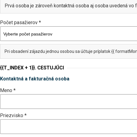
Prvá osoba je zároveň kontaktná osoba aj osoba uvedená vo f
Počet pasažierov *
Pri obsadení zájazdu jednou osobou sa účtuje príplatok {{ formatMon
{{T_INDEX + 1}}. CESTUJÚCI
Kontaktná a fakturačná osoba
Meno *
Priezvisko *