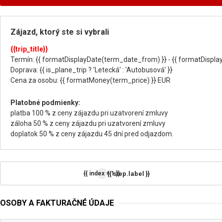
Zájazd, ktorý ste si vybrali
{{trip_title}}
Termín: {{ formatDisplayDate(term_date_from) }} - {{ formatDispla
Doprava: {{ is_plane_trip ? 'Letecká' : 'Autobusová' }}
Cena za osobu: {{ formatMoney(term_price) }} EUR
Platobné podmienky:
platba 100 % z ceny zájazdu pri uzatvorení zmluvy
záloha 50 % z ceny zájazdu pri uzatvorení zmluvy
doplatok 50 % z ceny zájazdu 45 dní pred odjazdom.
{{ step.label }}
{{ index + 1 }}
OSOBY A FAKTURAČNÉ ÚDAJE