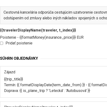
Cestovná kancelária odporúča cestujúcim uzatvorenie cestovné
odstúpením od zmluvy alebo iných nákladov spojených s ocho
{{travelerDisplayName(traveler, t_index)}}
Poistenie - {{formatMoney(insurance_price)}} EUR
Pridať poistenie
SÚHRN OBJEDNÁVKY
Zájazd
{{trip_title}}
Termín: {{ formatDisplayDate(term_date_from) }} - {{ formatD
Doprava: {{ is_plane_trip ? 'Letecká' : 'Autobusová' }}