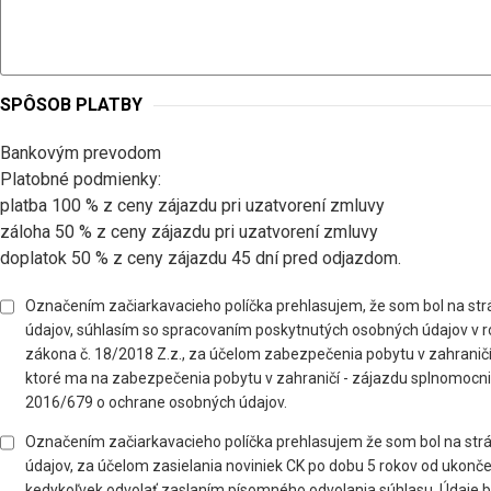
SPÔSOB PLATBY
Bankovým prevodom
Platobné podmienky:
platba 100 % z ceny zájazdu pri uzatvorení zmluvy
záloha 50 % z ceny zájazdu pri uzatvorení zmluvy
doplatok 50 % z ceny zájazdu 45 dní pred odjazdom.
Označením začiarkavacieho políčka prehlasujem, že som bol na st
údajov, súhlasím so spracovaním poskytnutých osobných údajov v ro
zákona č. 18/2018 Z.z., za účelom zabezpečenia pobytu v zahranič
ktoré ma na zabezpečenia pobytu v zahraničí - zájazdu splnomocni
2016/679 o ochrane osobných údajov.
Označením začiarkavacieho políčka prehlasujem že som bol na st
údajov, za účelom zasielania noviniek CK po dobu 5 rokov od ukon
kedykoľvek odvolať zaslaním písomného odvolania súhlasu. Údaje 