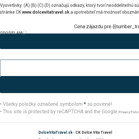
Vysvetlivky: (A) (B) (C) (D) označujú odkazy, ktorý tvorí neoddeliteľn
stránke CK
www.dolcevitatravel.sk
a spotrebiteľ má možnosť oboznám
Cena zájazdu pre {{number_tra
ODOSIELAM
• Všetky položky označené symbolom
*
sú povinné!
• This site is protected by reCAPTCHA and the Google
Privacy Polic
DolceVitaTravel.sk
-
CK Dolce Vita Travel