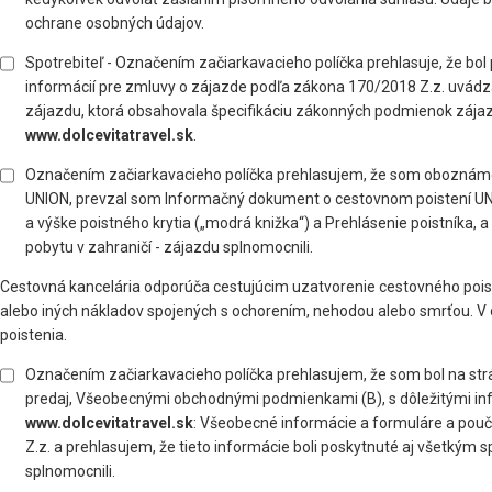
ochrane osobných údajov.
Spotrebiteľ - Označením začiarkavacieho políčka prehlasuje, že 
informácií pre zmluvy o zájazde podľa zákona 170/2018 Z.z. uvád
zájazdu, ktorá obsahovala špecifikáciu zákonných podmienok zájaz
www.dolcevitatravel.sk
.
Označením začiarkavacieho políčka prehlasujem, že som obozná
UNION, prevzal som Informačný dokument o cestovnom poistení UNI
a výške poistného krytia („modrá knižka“) a Prehlásenie poistníka
pobytu v zahraničí - zájazdu splnomocnili.
Cestovná kancelária odporúča cestujúcim uzatvorenie cestovného poist
alebo iných nákladov spojených s ochorením, nehodou alebo smrťou. V 
poistenia.
Označením začiarkavacieho políčka prehlasujem, že som bol na st
predaj, Všeobecnými obchodnými podmienkami (B), s dôležitými inf
www.dolcevitatravel.sk
: Všeobecné informácie a formuláre a poučen
Z.z. a prehlasujem, že tieto informácie boli poskytnuté aj všetkým
splnomocnili.