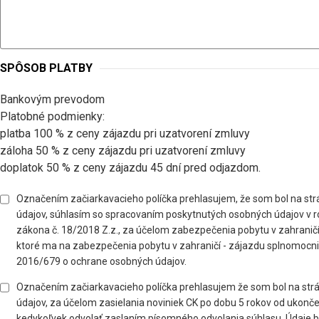
SPÔSOB PLATBY
Bankovým prevodom
Platobné podmienky:
platba 100 % z ceny zájazdu pri uzatvorení zmluvy
záloha 50 % z ceny zájazdu pri uzatvorení zmluvy
doplatok 50 % z ceny zájazdu 45 dní pred odjazdom.
Označením začiarkavacieho políčka prehlasujem, že som bol na st
údajov, súhlasím so spracovaním poskytnutých osobných údajov v ro
zákona č. 18/2018 Z.z., za účelom zabezpečenia pobytu v zahranič
ktoré ma na zabezpečenia pobytu v zahraničí - zájazdu splnomocni
2016/679 o ochrane osobných údajov.
Označením začiarkavacieho políčka prehlasujem že som bol na st
údajov, za účelom zasielania noviniek CK po dobu 5 rokov od ukon
kedykoľvek odvolať zaslaním písomného odvolania súhlasu. Údaje 