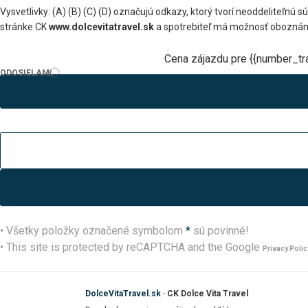
Vysvetlivky: (A) (B) (C) (D) označujú odkazy, ktorý tvorí neoddeliteľn
stránke CK
www.dolcevitatravel.sk
a spotrebiteľ má možnosť oboznám
Cena zájazdu pre {{number_tra
ODOSIELAM
• Všetky položky označené symbolom
*
sú povinné!
• This site is protected by reCAPTCHA and the Google
Privacy Polic
DolceVitaTravel.sk
-
CK Dolce Vita Travel