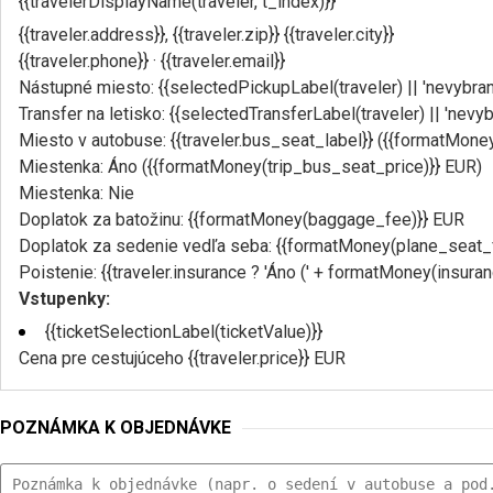
{{travelerDisplayName(traveler, t_index)}}
{{traveler.address}}, {{traveler.zip}} {{traveler.city}}
{{traveler.phone}} · {{traveler.email}}
Nástupné miesto: {{selectedPickupLabel(traveler) || 'nevybran
Transfer na letisko: {{selectedTransferLabel(traveler) || 'nevyb
Miesto v autobuse: {{traveler.bus_seat_label}} ({{formatMone
Miestenka: Áno ({{formatMoney(trip_bus_seat_price)}} EUR)
Miestenka: Nie
Doplatok za batožinu: {{formatMoney(baggage_fee)}} EUR
Doplatok za sedenie vedľa seba: {{formatMoney(plane_seat_
Poistenie: {{traveler.insurance ? 'Áno (' + formatMoney(insurance
Vstupenky:
{{ticketSelectionLabel(ticketValue)}}
Cena pre cestujúceho {{traveler.price}} EUR
POZNÁMKA K OBJEDNÁVKE