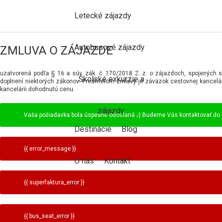
Letecké zájazdy
Autobusové zájazdy
ZMLUVA O ZÁJAZDE
uzatvorená podľa § 16 a súv. zák. č. 170/2018 Z. z. o zájazdoch, spojenýc
Školské exkurzie a
doplnení niektorých zákonov. Predmetom zmluvy je záväzok cestovnej kancelár
kancelárii dohodnutú cenu.
zájazdy
Vaša požiadavka bola úspešne odoslaná ;-) Budeme Vás kontaktovať do 
Destinácie
Blog
{{ error_message }}
O nás
Kontakt
{{ superfaktura_error }}
{{ bus_seat_error }}