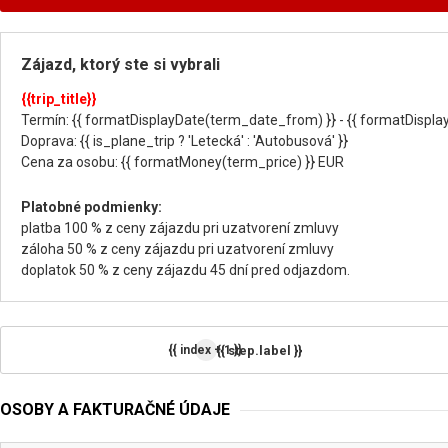
Zájazd, ktorý ste si vybrali
{{trip_title}}
Termín: {{ formatDisplayDate(term_date_from) }} - {{ formatDispla
Doprava: {{ is_plane_trip ? 'Letecká' : 'Autobusová' }}
Cena za osobu: {{ formatMoney(term_price) }} EUR
Platobné podmienky:
platba 100 % z ceny zájazdu pri uzatvorení zmluvy
záloha 50 % z ceny zájazdu pri uzatvorení zmluvy
doplatok 50 % z ceny zájazdu 45 dní pred odjazdom.
{{ step.label }}
{{ index + 1 }}
OSOBY A FAKTURAČNÉ ÚDAJE