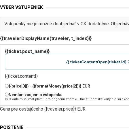
VÝBER VSTUPENIEK
Vstupenky nie je možné doobjednať v CK dodatočne. Objednáv
{{travelerDisplayName(traveler, t_index)}}
{{ticket.post_name}}
{{ ticketContentOpen[ticket.id] ?
{{ticket.content}}
{{price[0]}} - {{formatMoney(price[2])}} EUR
Nemám záujem o vstupenku
ISIC karta musí mať platnú prolongačnú známku. Iné študentské karty nie sú akc
Cena pre cestujúceho {{traveler.price}} EUR
POISTENIE