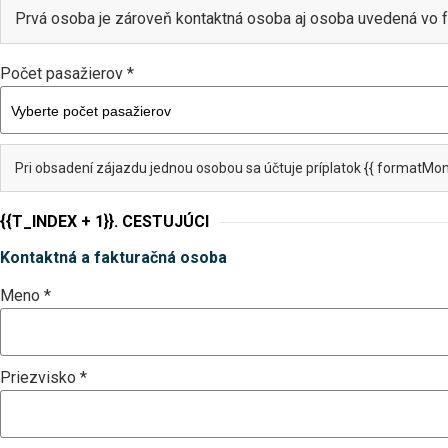
Prvá osoba je zároveň kontaktná osoba aj osoba uvedená vo f
Počet pasažierov *
Pri obsadení zájazdu jednou osobou sa účtuje príplatok {{ formatMon
{{T_INDEX + 1}}. CESTUJÚCI
Kontaktná a fakturačná osoba
Meno *
Priezvisko *