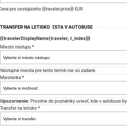
Cena pre cestujúceho {{traveler.price}} EUR
NÁSTUPNÉ MIESTA A MIESTA V AUTOBUSE
TRANSFER NA LETISKO
{{travelerDisplayName(traveler, t_index)}}
Miesto nástupu *
Nástupné miesta pre tento termín nie sú zadané.
Miestenka *
Upozornenie:
Prosíme do poznámky uviesť, kde v autobuse by ste
Transfer na letisko *