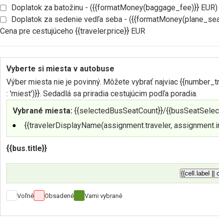
Doplatok za batožinu - ({{formatMoney(baggage_fee)}} EUR)
Doplatok za sedenie vedľa seba - ({{formatMoney(plane_sea
Cena pre cestujúceho {{traveler.price}} EUR
Vyberte si miesta v autobuse
Výber miesta nie je povinný. Môžete vybrať najviac {{number_tr
: 'miest')}}. Sedadlá sa priradia cestujúcim podľa poradia.
Vybrané miesta:
{{selectedBusSeatCount}}/{{busSeatSelect
{{travelerDisplayName(assignment.traveler, assignment.in
{{bus.title}}
{{cell.label || 
Voľné
Obsadené
Vami vybrané