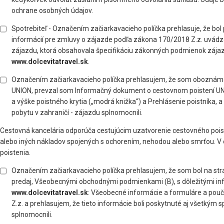
ochrane osobných údajov.
Spotrebiteľ - Označením začiarkavacieho políčka prehlasuje, že 
informácií pre zmluvy o zájazde podľa zákona 170/2018 Z.z. uvád
zájazdu, ktorá obsahovala špecifikáciu zákonných podmienok zájaz
www.dolcevitatravel.sk
.
Označením začiarkavacieho políčka prehlasujem, že som obozná
UNION, prevzal som Informačný dokument o cestovnom poistení UNI
a výške poistného krytia („modrá knižka“) a Prehlásenie poistníka
pobytu v zahraničí - zájazdu splnomocnili.
Cestovná kancelária odporúča cestujúcim uzatvorenie cestovného poist
alebo iných nákladov spojených s ochorením, nehodou alebo smrťou. V 
poistenia.
Označením začiarkavacieho políčka prehlasujem, že som bol na st
predaj, Všeobecnými obchodnými podmienkami (B), s dôležitými inf
www.dolcevitatravel.sk
: Všeobecné informácie a formuláre a poučen
Z.z. a prehlasujem, že tieto informácie boli poskytnuté aj všetkým
splnomocnili.