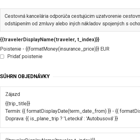
Cestovná kancelária odporúča cestujúcim uzatvorenie cestovné
odstúpením od zmluvy alebo iných nákladov spojených s ocho
{{travelerDisplayName(traveler, t_index)}}
Poistenie - {{formatMoney(insurance_price)}} EUR
Pridať poistenie
SÚHRN OBJEDNÁVKY
Zájazd
{{trip_title}}
Termín: {{ formatDisplayDate(term_date_from) }} - {{ formatD
Doprava: {{ is_plane_trip ? 'Letecká' : 'Autobusová' }}