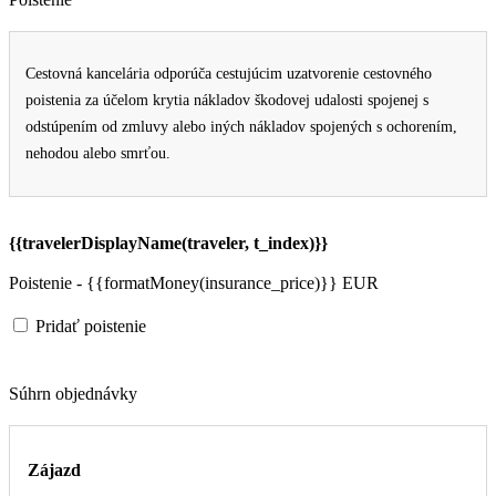
Cestovná kancelária odporúča cestujúcim uzatvorenie cestovného
poistenia za účelom krytia nákladov škodovej udalosti spojenej s
odstúpením od zmluvy alebo iných nákladov spojených s ochorením,
nehodou alebo smrťou.
{{travelerDisplayName(traveler, t_index)}}
Poistenie - {{formatMoney(insurance_price)}} EUR
Pridať poistenie
Súhrn objednávky
Zájazd