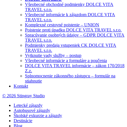
Všeobecné obchodné podmienky DOLCE VITA
TRAVEL s.r.o.
Všeobecné informácie k zájazdom DOLCE VITA
TRAVEL s.r.o.
Komplexné cestovné poistenie – UNION
Poistenie proti úpadku DOLCE VITA TRAVEL s.r.o.
Spracúvanie osobných údajov – GDPR DOLCE VITA
TRAVEL s.r.o.
Podmienky predaja vstupeniek CK DOLCE VITA
TRAVEL s.r.o.
Vytknutie vady služby – postup
Všeobecné informácie a formuláre a poučenia
DOLCE VITA TRAVEL informácie – zákon 170/2018
Z.z.
Splnomocnenie zákonného zástupcu – formulár na
stiahnutie
Kontakt
© 2026 Stingray Studio
Letecké zájazdy
Autobusové zájazdy
Školské exkurzie a zájazdy
Destinácie
Blog