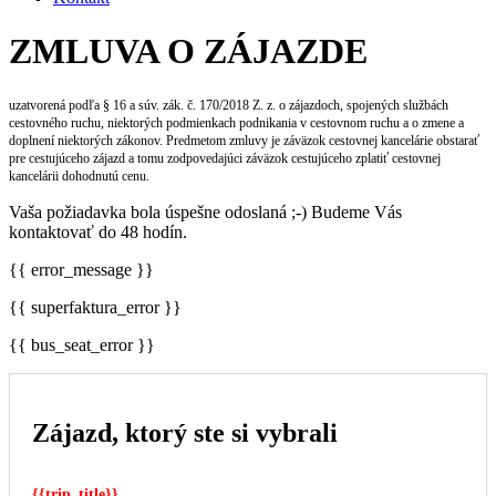
ZMLUVA O ZÁJAZDE
uzatvorená podľa § 16 a súv. zák. č. 170/2018 Z. z. o zájazdoch, spojených službách
cestovného ruchu, niektorých podmienkach podnikania v cestovnom ruchu a o zmene a
doplnení niektorých zákonov. Predmetom zmluvy je záväzok cestovnej kancelárie obstarať
pre cestujúceho zájazd a tomu zodpovedajúci záväzok cestujúceho zplatiť cestovnej
kancelárii dohodnutú cenu.
Vaša požiadavka bola úspešne odoslaná ;-) Budeme Vás
kontaktovať do 48 hodín.
{{ error_message }}
{{ superfaktura_error }}
{{ bus_seat_error }}
Zájazd, ktorý ste si vybrali
{{trip_title}}