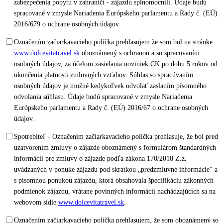
zabezpečenia pobytu v zahraničí - zájazdu splnomocnili. Údaje budú
spracované v zmysle Nariadenia Európskeho parlamentu a Rady č. (EÚ)
2016/679 o ochrane osobných údajov.
Označením začiarkavacieho políčka prehlasujem že som bol na stránke
www.dolcevitatravel.sk
oboznámený s ochranou a so spracovaním
osobných údajov, za účelom zasielania noviniek CK po dobu 5 rokov od
ukončenia platnosti zmluvných vzťahov. Súhlas so spracúvaním
osobných údajov je možné kedykoľvek odvolať zaslaním písomného
odvolania súhlasu. Údaje budú spracované v zmysle Nariadenia
Európskeho parlamentu a Rady č. (EÚ) 2016/67 o ochrane osobných
údajov.
Spotrebiteľ - Označením začiarkavacieho políčka prehlasuje, že bol pred
uzatvorením zmluvy o zájazde oboznámený s formulárom štandardných
informácií pre zmluvy o zájazde podľa zákona 170/2018 Z.z.
uvádzaných v ponuke zájazdu pod skratkou „predzmluvné informácie“ a
s písomnou ponukou zájazdu, ktorá obsahovala špecifikáciu zákonných
podmienok zájazdu, vrátane povinných informácií nachádzajúcich sa na
webovom sídle
www.dolcevitatravel.sk
.
Označením začiarkavacieho políčka prehlasujem, že som oboznámený so