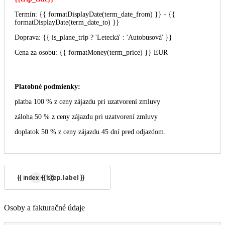
Termín: {{ formatDisplayDate(term_date_from) }} - {{
formatDisplayDate(term_date_to) }}
Doprava: {{ is_plane_trip ? 'Letecká' : 'Autobusová' }}
Cena za osobu: {{ formatMoney(term_price) }} EUR
Platobné podmienky:
platba 100 % z ceny zájazdu pri uzatvorení zmluvy
záloha 50 % z ceny zájazdu pri uzatvorení zmluvy
doplatok 50 % z ceny zájazdu 45 dní pred odjazdom.
{{ step.label }}
{{ index + 1 }}
Osoby a fakturačné údaje