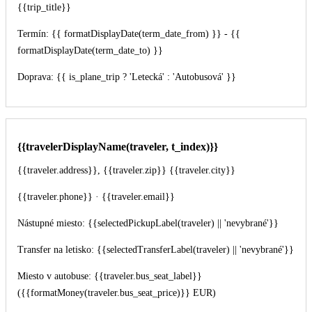
{{trip_title}}
Termín: {{ formatDisplayDate(term_date_from) }} - {{
formatDisplayDate(term_date_to) }}
Doprava: {{ is_plane_trip ? 'Letecká' : 'Autobusová' }}
{{travelerDisplayName(traveler, t_index)}}
{{traveler.address}}, {{traveler.zip}} {{traveler.city}}
{{traveler.phone}} · {{traveler.email}}
Nástupné miesto: {{selectedPickupLabel(traveler) || 'nevybrané'}}
Transfer na letisko: {{selectedTransferLabel(traveler) || 'nevybrané'}}
Miesto v autobuse: {{traveler.bus_seat_label}}
({{formatMoney(traveler.bus_seat_price)}} EUR)