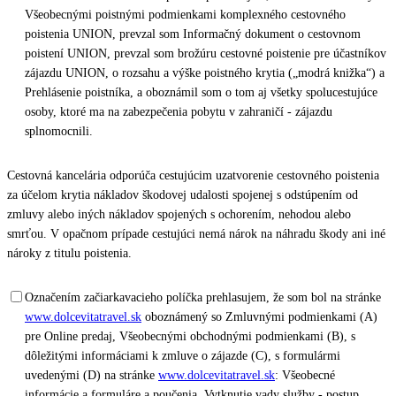
Všeobecnými poistnými podmienkami komplexného cestovného
poistenia UNION, prevzal som Informačný dokument o cestovnom
poistení UNION, prevzal som brožúru cestovné poistenie pre účastníkov
zájazdu UNION, o rozsahu a výške poistného krytia („modrá knižka“) a
Prehlásenie poistníka, a oboznámil som o tom aj všetky spolucestujúce
osoby, ktoré ma na zabezpečenia pobytu v zahraničí - zájazdu
splnomocnili.
Cestovná kancelária odporúča cestujúcim uzatvorenie cestovného poistenia
za účelom krytia nákladov škodovej udalosti spojenej s odstúpením od
zmluvy alebo iných nákladov spojených s ochorením, nehodou alebo
smrťou. V opačnom prípade cestujúci nemá nárok na náhradu škody ani iné
nároky z titulu poistenia.
Označením začiarkavacieho políčka prehlasujem, že som bol na stránke
www.dolcevitatravel.sk
oboznámený so Zmluvnými podmienkami (A)
pre Online predaj, Všeobecnými obchodnými podmienkami (B), s
dôležitými informáciami k zmluve o zájazde (C), s formulármi
uvedenými (D) na stránke
www.dolcevitatravel.sk
: Všeobecné
informácie a formuláre a poučenia, Vytknutie vady služby - postup,