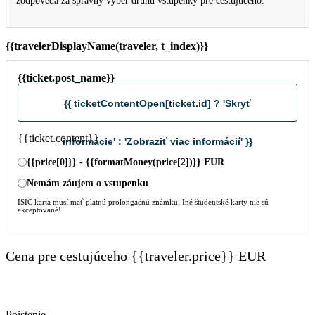
zodpovedá za správny výber druhu vstupenky pre cestujúceho.
{{travelerDisplayName(traveler, t_index)}}
{{ticket.post_name}}
{{ ticketContentOpen[ticket.id] ? 'Skryť
{{ticket.content}}
informácie' : 'Zobraziť viac informácií' }}
{{price[0]}} - {{formatMoney(price[2])}} EUR
Nemám záujem o vstupenku
ISIC karta musí mať platnú prolongačnú známku. Iné študentské karty nie sú
akceptované!
Cena pre cestujúceho {{traveler.price}} EUR
Poistenie