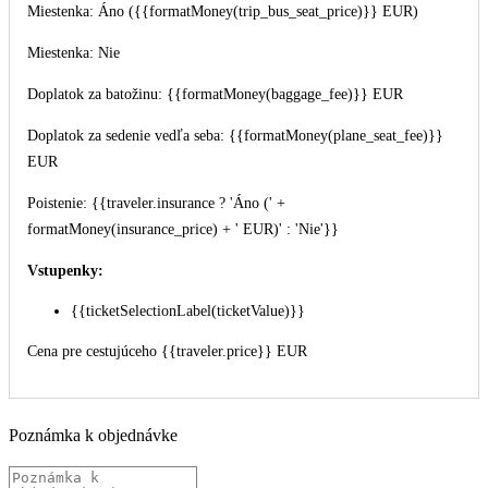
Miestenka: Áno ({{formatMoney(trip_bus_seat_price)}} EUR)
Miestenka: Nie
Doplatok za batožinu: {{formatMoney(baggage_fee)}} EUR
Doplatok za sedenie vedľa seba: {{formatMoney(plane_seat_fee)}}
EUR
Poistenie: {{traveler.insurance ? 'Áno (' +
formatMoney(insurance_price) + ' EUR)' : 'Nie'}}
Vstupenky:
{{ticketSelectionLabel(ticketValue)}}
Cena pre cestujúceho {{traveler.price}} EUR
Poznámka k objednávke