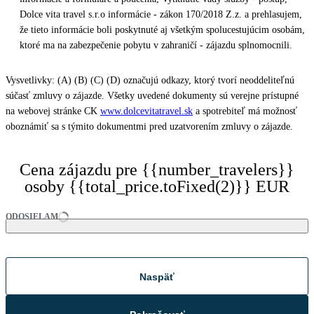
Dolce vita travel s.r.o informácie - zákon 170/2018 Z.z. a prehlasujem,
že tieto informácie boli poskytnuté aj všetkým spolucestujúcim osobám,
ktoré ma na zabezpečenie pobytu v zahraničí - zájazdu splnomocnili.
Vysvetlivky: (A) (B) (C) (D) označujú odkazy, ktorý tvorí neoddeliteľnú
súčasť zmluvy o zájazde. Všetky uvedené dokumenty sú verejne prístupné
na webovej stránke CK
www.dolcevitatravel.sk
a spotrebiteľ má možnosť
oboznámiť sa s týmito dokumentmi pred uzatvorením zmluvy o zájazde.
Cena zájazdu pre {{number_travelers}}
osoby {{total_price.toFixed(2)}} EUR
ODOSIELAM
Naspäť