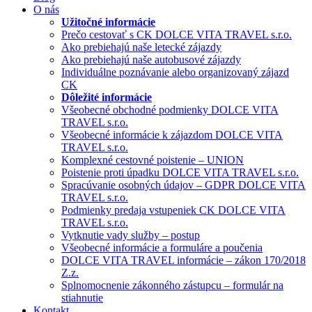
O nás
Užitočné informácie
Prečo cestovať s CK DOLCE VITA TRAVEL s.r.o.
Ako prebiehajú naše letecké zájazdy
Ako prebiehajú naše autobusové zájazdy
Individuálne poznávanie alebo organizovaný zájazd
CK
Dôležité informácie
Všeobecné obchodné podmienky DOLCE VITA
TRAVEL s.r.o.
Všeobecné informácie k zájazdom DOLCE VITA
TRAVEL s.r.o.
Komplexné cestovné poistenie – UNION
Poistenie proti úpadku DOLCE VITA TRAVEL s.r.o.
Spracúvanie osobných údajov – GDPR DOLCE VITA
TRAVEL s.r.o.
Podmienky predaja vstupeniek CK DOLCE VITA
TRAVEL s.r.o.
Vytknutie vady služby – postup
Všeobecné informácie a formuláre a poučenia
DOLCE VITA TRAVEL informácie – zákon 170/2018
Z.z.
Splnomocnenie zákonného zástupcu – formulár na
stiahnutie
Kontakt