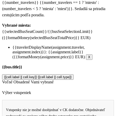
{{number_travelers}} {{number_travelers == 1 ? 'miesto' :
(number_travelers < 5 ? 'miesta' : 'miest')}}. Sedadlá sa priradia
cestujúcim podľa poradia.
Vybrané miesta:
{{selectedBusSeatCount}}/{{busSeatSelectionLimit}}
({{formatMoney(selectedBusSeatTotalPrice)}} EUR)
{{travelerDisplayName(assignment.traveler,
assignment.index)}}: {{assignment.label}}
({{formatMoney(assignment.price)}} EUR)
X
{{bus.title}}
{{cell.label || cell.key}}
{{cell.label || cell.type}}
Voľné
Obsadené
Vami vybrané
Výber vstupeniek
Vstupenky nie je možné doobjednať v CK dodatočne. Objednávateľ