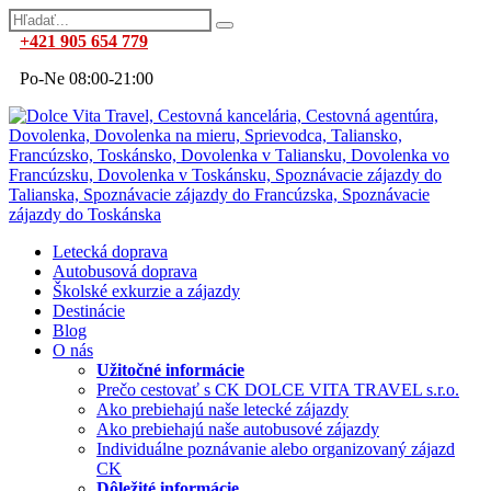
+421 905 654 779
Po-Ne 08:00-21:00
Letecká doprava
Autobusová doprava
Školské exkurzie a zájazdy
Destinácie
Blog
O nás
Užitočné informácie
Prečo cestovať s CK DOLCE VITA TRAVEL s.r.o.
Ako prebiehajú naše letecké zájazdy
Ako prebiehajú naše autobusové zájazdy
Individuálne poznávanie alebo organizovaný zájazd
CK
Dôležité informácie